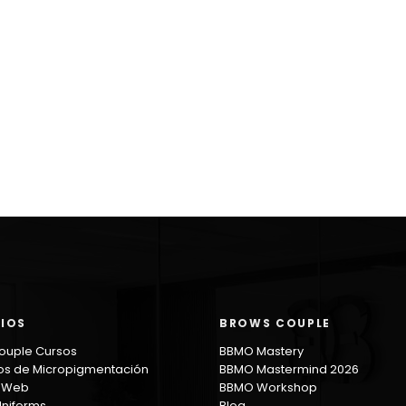
CIOS
BROWS COUPLE
ouple Cursos
BBMO Mastery
os de Micropigmentación
BBMO Mastermind 2026
s Web
BBMO Workshop
Uniforms
Blog