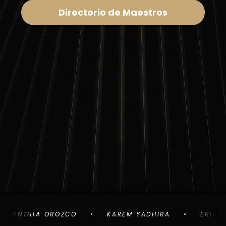
Directorio de Maestros
THIA OROZCO
KAREM YADHIRA
ERICA RICO