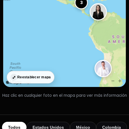
3
⤢
Reestablecer mapa
Haz clic en cualquier foto en el mapa para ver más información
Todos
Estados Unidos
México
Colombia