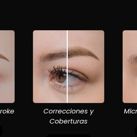
Correcciones y
Microshadi
Coberturas
Más info