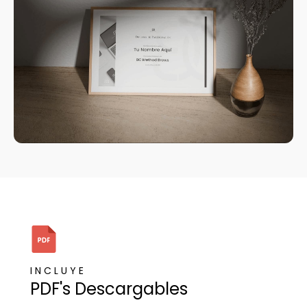
I N C L U Y E
PDF's Descargables