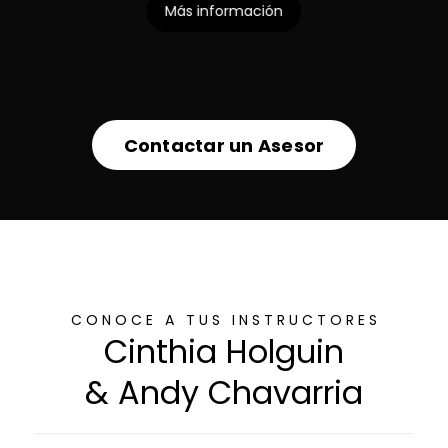
Más información
Contactar un Asesor
C O N O C E A T U S I N S T R U C T O R E S
Cinthia Holguin
& Andy Chavarria